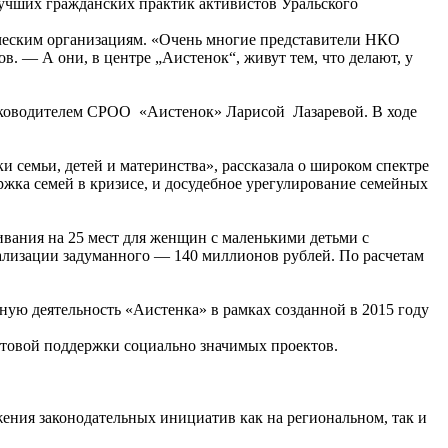
лучших гражданских практик активистов Уральского
ческим организациям. «Очень многие представители НКО
в. — А они, в центре „Аистенок“, живут тем, что делают, у
уководителем СРОО «Аистенок» Ларисой Лазаревой. В ходе
 семьи, детей и материнства», рассказала о широком спектре
ржка семей в кризисе, и досудебное урегулирование семейных
вания на 25 мест для женщин с маленькими детьми с
реализации задуманного — 140 миллионов рублей. По расчетам
ную деятельность «Аистенка» в рамках созданной в 2015 году
антовой поддержки социально значимых проектов.
ения законодательных инициатив как на региональном, так и