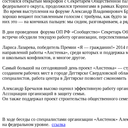
состоялся открытый микрофон с Секретарем Общественной пал
федерального округа, продолжился тренингами в рамках Кор
Во время выступления на форуме Александр Владимирович Бр
хорошо вещают поставленным голосом с трибуны, как будто за 
них это — на кончиках пальцев: мы сидим, разговариваем, а р
В дни проведения форума ОП РФ «Сообщество» Секретарь Общ
встречи обсудили текущую работу организации, перспективные
Лариса Лазарева, победитель Премии «Я — гражданин!» 2014 г
направлений работы «Аистенка», среди которых и поддержка м
и школьных конфликтов, и многое другое.
Самый большой на сегодняшний день проект «Аистенка» — стр
созданием рабочих мест в городе Дегтярске Свердловской обла
специалистов, работа центра в Дегтярске позволит сэкономить 
Александр Бречалов высоко оценил эффективную работу органи
Ассоциации организаций в защиту семьи.
Он также поддержал проект строительства общественного семей
В ходе беседы со специалистами организации «Аистенок» Алек
на федеральном уровне.
ссылка