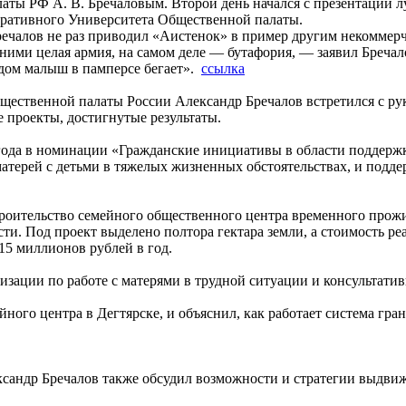
аты РФ А. В. Бречаловым. Второй день начался с презентаций 
поративного Университета Общественной палаты.
ечалов не раз приводил «Аистенок» в пример другим некоммер
ними целая армия, на самом деле — бутафория, — заявил Бречало
ядом малыш в памперсе бегает».
ссылка
ественной палаты России Александр Бречалов встретился с р
 проекты, достигнутые результаты.
ода в номинации «Гражданские инициативы в области поддержки
атерей с детьми в тяжелых жизненных обстоятельствах, и подде
оительство семейного общественного центра временного прожи
сти. Под проект выделено полтора гектара земли, а стоимость 
15 миллионов рублей в год.
зации по работе с матерями в трудной ситуации и консультатив
ного центра в Дегтярске, и объяснил, как работает система гр
сандр Бречалов также обсудил возможности и стратегии выдвиж