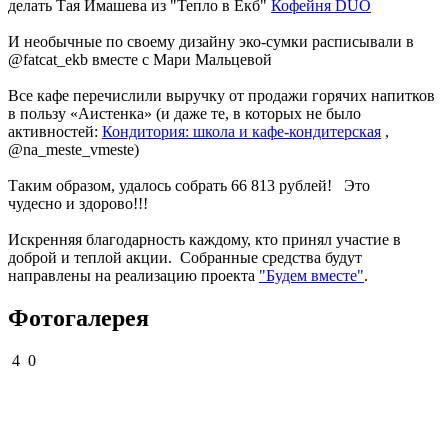
делать Тая Имашева из "Тепло в Екб"
Кофейня DUO
И необычные по своему дизайну эко-сумки расписывали в
@fatcat_ekb вместе с Мари Мальцевой
Все кафе перечислили выручку от продажи горячих напитков
в пользу «Аистенка» (и даже те, в которых не было
активностей:
Кондитория: школа и кафе-кондитерская
,
@na_meste_vmeste)
Таким образом, удалось собрать 66 813 рублей! Это
чудесно и здорово!!!
Искренняя благодарность каждому, кто принял участие в
доброй и теплой акции. Собранные средства будут
направлены на реализацию проекта
"Будем вместе"
.
Фотогалерея
4
0