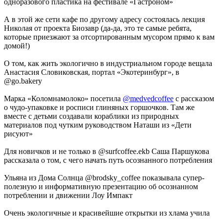
одноразового пластика на фестивале «Гастроном»
А в этой же сети кафе по другому адресу состоялась лекция
Николая от проекта Биозавр (да-да, это те самые ребята,
которые приезжают за отсортированным мусором прямо к вам
домой!)
О том, как жить экологично в индустриальном городе вещала
Анастасия Словиковская, портал «Экотеринбург», в
@go.bakery
Марка «Коломнамолоко» посетила
@medvedcoffee
с рассказом
о чудо-упаковке и росписи глиняных горшочков. Там же
вместе с детьми создавали кораблики из природных
материалов под чутким руководством Наташи из «Дети
рисуют»
Для новичков и не только в @surfcoffee.ekb Саша Паршукова
рассказала о том, с чего начать путь осознанного потребления
Ульяна из Дома Солнца @brodsky_coffee показывала супер-
полезную и информативную презентацию об осознанном
потреблении и движении Лоу Импакт
Очень экологичные и красивейшие открытки из хлама учила