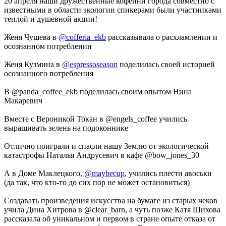
20 апреля наши дружественные кофейни города совместно с
известными в области экологии спикерами были участниками
теплой и душевной акции!
Женя Чушева в
@cofferia_ekb
рассказывала о расхламлении и
осознанном потреблении
Женя Кузмина в
@espressoseason
поделилась своей историей
осознанного потребления
В @panda_coffee_ekb поделилась своим опытом Нина
Макаревич
Вместе с Вероникой Токан в @engels_coffee учились
выращивать зелень на подоконнике
Отлично поиграли и спасли нашу Землю от экологической
катастрофы Наталья Андрусевич в кафе @bow_jones_30
А в Доме Маклецкого,
@maybecup
, учились плести авоськи
(да так, что кто-то до сих пор не может остановиться)
Создавать произведения искусства на бумаге из старых чеков
учила Дина Хитрова в @clear_barn, а чуть позже Катя Шихова
рассказала об уникальном и первом в стране опыте отказа от