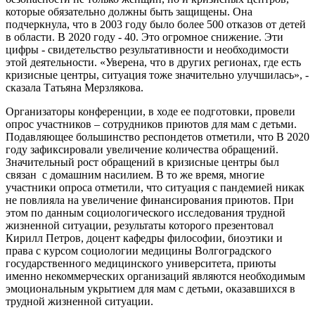
которые обязательно должны быть защищены. Она
подчеркнула, что в 2003 году было более 500 отказов от детей
в области. В 2020 году - 40. Это огромное снижение. Эти
цифры - свидетельство результативности и необходимости
этой деятельности. «Уверена, что в других регионах, где есть
кризисные центры, ситуация тоже значительно улучшилась», -
сказала Татьяна Мерзлякова.
Организаторы конференции, в ходе ее подготовки, провели
опрос участников – сотрудников приютов для мам с детьми.
Подавляющее большинство респондетов отметили, что В 2020
году зафиксировали увеличение количества обращений.
Значительный рост обращений в кризисные центры был
связан с домашним насилием. В то же время, многие
участники опроса отметили, что ситуация с пандемией никак
не повлияла на увеличение финансирования приютов. При
этом по данным социологического исследования трудной
жизненной ситуации, результаты которого презентовал
Кирилл Петров, доцент кафедры философии, биоэтики и
права с курсом социологии медицины Волгоградского
государственного медицинского университета, приюты
именно некоммерческих организаций являются необходимым
эмоциональным укрытием для мам с детьми, оказавшихся в
трудной жизненной ситуации.