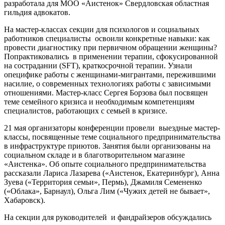
разработала для МОО «Аистенок» Свердловская областная
гильдия адвокатов.
На мастер-классах секции для психологов и социальных
работников специалисты освоили конкретные навыки: как
провести диагностику при первичном обращении женщины?
Попрактиковались в применении терапии, сфокусированной
на сострадании (SFT), краткосрочной терапии. Узнали
опецифике работы с женщинами-мигрантами, пережившими
насилие, о современных технологиях работы с зависимыми
отношениями. Мастер-класс Сергея Борзова был посвящен
теме семейного кризиса и необходимым компетенциям
специалистов, работающих с семьей в кризисе.
21 мая организаторы конференции провели выездные мастер-
классы, посвященные теме социального предпринимательства
в инфраструктуре приютов. Занятия были организованы на
социальном складе и в благотворительном магазине
«Аистенка». Об опыте социального предпринимательства
рассказали Лариса Лазарева («Аистенок, Екатеринбург), Анна
Зуева («Территория семьи», Пермь), Джамиля Семененко
(«Облака», Барнаул), Ольга Лим («Чужих детей не бывает»,
Хабаровск).
На секции для руководителей и фандрайзеров обсуждались