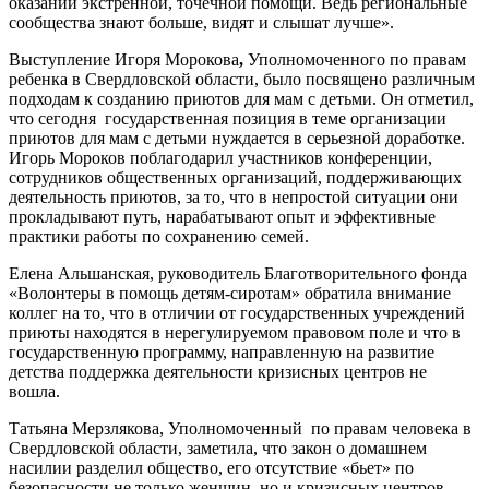
оказании экстренной, точечной помощи. Ведь региональные
сообщества знают больше, видят и слышат лучше».
Выступление Игоря Морокова
,
Уполномоченного по правам
ребенка в Свердловской области, было посвящено различным
подходам к созданию приютов для мам с детьми. Он отметил,
что сегодня государственная позиция в теме организации
приютов для мам с детьми нуждается в серьезной доработке.
Игорь Мороков поблагодарил участников конференции,
сотрудников общественных организаций, поддерживающих
деятельность приютов, за то, что в непростой ситуации они
прокладывают путь, нарабатывают опыт и эффективные
практики работы по сохранению семей.
Елена Альшанская, руководитель Благотворительного фонда
«Волонтеры в помощь детям-сиротам» обратила внимание
коллег на то, что в отличии от государственных учреждений
приюты находятся в нерегулируемом правовом поле и что в
государственную программу, направленную на развитие
детства поддержка деятельности кризисных центров не
вошла.
Татьяна Мерзлякова, Уполномоченный по правам человека в
Свердловской области, заметила, что закон о домашнем
насилии разделил общество, его отсутствие «бьет» по
безопасности не только женщин, но и кризисных центров,