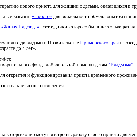
открытию нового приюта для женщин с детьми, оказавшихся в т
ельный магазин
«Просто»
для возможности обмена опытом и знан
т
«Живая Надежда»
, сотрудники которого были несколько раз н
тупили с докладами в Правительстве
Приморского края
на засе
зрасте до 4 лет».
рийск.
отворительного фонда добровольной помощи детям
“Владмама”
.
 для открытия и функционирования приюта временного проживан
ранства кризисного отделения
ь на которые они смогут выстроить работу своего приюта для ж