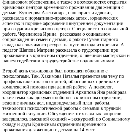
финансовом обеспечении, а также о возможностях открытия
кризисных центров временного проживания для женщин с
детьми. Кузнецова Александра, наш юрист и адвокат,
рассказала о нормативно-правовых актах , юридических
аспектах и порядке оформления внутренней документации
при создании кризисного центра. Специалист по социальной
работе, Черепанова Ирина, рассказала о социальном
сопровождении семей с детьми, о работе Гуманитарного
склада как значимого ресурса на пути выхода из кризиса. А
педагог Щапова Матрена рассказала о трудотерапии при
проживании в кризисном отделении, о швейной мастерской и
нашем содействии в трудоустройстве подопечных мам.
Второй день стажировки был посвящен общению с
психологами. Так, Хакимова Наталья презентовала тему по
профилактике отказов от детей, об основных причинах и
комплексной помощи при данной работе. А психолог,
координатор кризисных отделений Архипова Яна разбирала
такие темы как: документооборот в кризисном отделении,
ведение личных дел, индивидуальный план работы,
технологии психологической работы с семьями в трудной
жизненной ситуации. Обсуждение этих важных вопросов
завершилось выездной секцией – экскурсией по Социальному
складу и двум Кризисным отделениям временного
проживания для женщин с детьми на 14 мест.