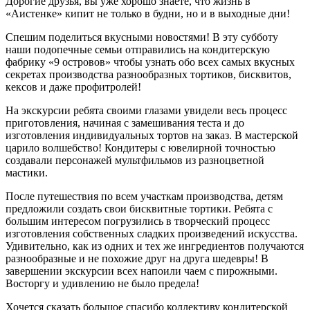
Дорогие друзья, вы уже хорошо знаете, что жизнь в
«Аистенке» кипит не только в будни, но и в выходные дни!
Спешим поделиться вкусными новостями! В эту субботу
наши подопечные семьи отправились на кондитерскую
фабрику «9 островов» чтобы узнать обо всех самых вкусных
секретах производства разнообразных тортиков, бисквитов,
кексов и даже профитролей!
На экскурсии ребята своими глазами увидели весь процесс
приготовления, начиная с замешивания теста и до
изготовления индивидуальных тортов на заказ. В мастерской
царило волшебство! Кондитеры с ювелирной точностью
создавали персонажей мультфильмов из разноцветной
мастики.
После путешествия по всем участкам производства, детям
предложили создать свои бисквитные тортики. Ребята с
большим интересом погрузились в творческий процесс
изготовления собственных сладких произведений искусства.
Удивительно, как из одних и тех же ингредиентов получаются
разнообразные и не похожие друг на друга шедевры! В
завершении экскурсии всех напоили чаем с пирожными.
Восторгу и удивлению не было предела!
Хочется сказать большое спасибо коллективу кондитерской