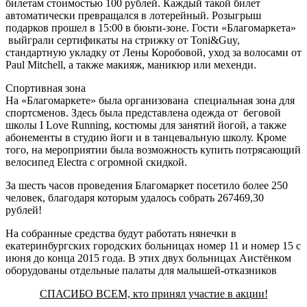
билетам стоимостью 100 рублей. Каждый такой билет
автоматически превращался в лотерейный. Розыгрыш
подарков прошел в 15:00 в бюьти-зоне. Гости «Благомаркета»
выйграли сертификаты на стрижку от Toni&Guy,
стандартную укладку от Лены Коробовой, уход за волосами от
Paul Mitchell, а также макияж, маникюр или мехенди.
Спортивная зона
На «Благомаркете» была организована специальная зона для
спортсменов. Здесь была представлена одежда от беговой
школы I Love Running, костюмы для занятий йогой, а также
абонементы в студию йоги и в танцевальную школу. Кроме
того, на мероприятии была возможность купить потрясающий
велосипед Electra с огромной скидкой.
За шесть часов проведения Благомаркет посетило более 250
человек, благодаря которым удалось собрать 267469,30
рублей!
На собранные средства будут работать нянечки в
екатеринбургских городских больницах номер 11 и номер 15 с
июня до конца 2015 года. В этих двух больницах Аистёнком
оборудованы отдельные палаты для малышей-отказников
СПАСИБО ВСЕМ, кто принял участие в акции!