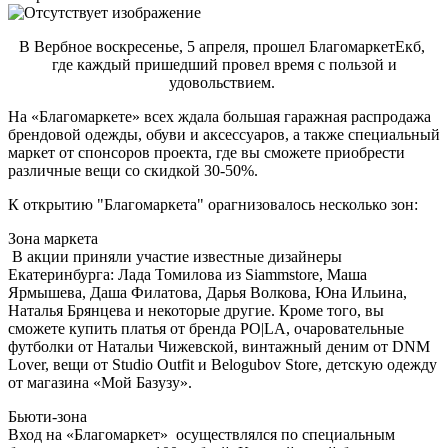
В Вербное воскресенье, 5 апреля, прошел БлагомаркетЕкб,
где каждый пришедший провел время с пользой и
удовольствием.
На «Благомаркете» всех ждала большая гаражная распродажа
брендовой одежды, обуви и аксессуаров, а также специальный
маркет от спонсоров проекта, где вы сможете приобрести
различные вещи со скидкой 30-50%.
К открытию "Благомаркета" орагнизовалось несколько зон:
Зона маркета
В акции приняли участие известные дизайнеры
Екатеринбурга: Лада Томилова из Siammstore, Маша
Ярмышева, Даша Филатова, Дарья Волкова, Юна Ильина,
Наталья Брянцева и некоторые другие. Кроме того, вы
сможете купить платья от бренда PO|LA, очаровательные
футболки от Натальи Чижевской, винтажный деним от DNM
Lover, вещи от Studio Outfit и Belogubov Store, детскую одежду
от магазина «Мой Базузу».
Бьюти-зона
Вход на «Благомаркет» осуществлялся по специальным