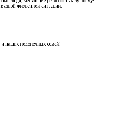
обрые люди, меняющие реальность к лучшему!
трудной жизненной ситуации.
с и наших подопечных семей!