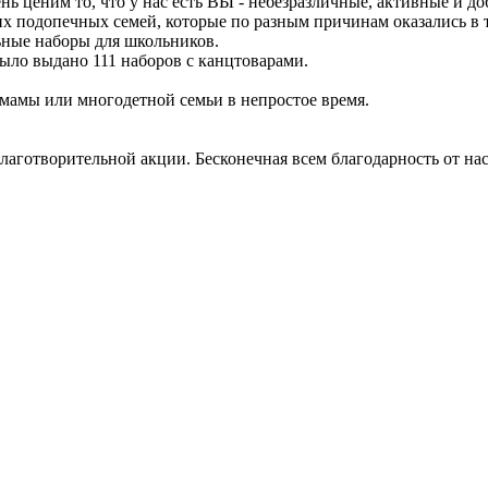
нь ценим то, что у нас есть ВЫ - небезразличные, активные и д
х подопечных семей, которые по разным причинам оказались в 
ьные наборы для школьников.
было выдано 111 наборов с канцтоварами.
 мамы или многодетной семьи в непростое время.
лаготворительной акции. Бесконечная всем благодарность от на