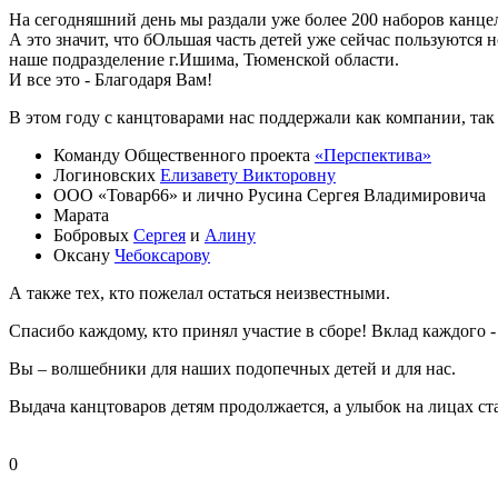
На сегодняшний день мы раздали уже более 200 наборов канце
А это значит, что бОльшая часть детей уже сейчас пользуются 
наше подразделение г.Ишима, Тюменской области.
И все это - Благодаря Вам!
В этом году с канцтоварами нас поддержали как компании, та
Команду Общественного проекта
«Перспектива»
Логиновских
Елизавету Викторовну
ООО «Товар66» и лично Русина Сергея Владимировича
Марата
Бобровых
Сергея
и
Алину
Оксану
Чебоксарову
А также тех, кто пожелал остаться неизвестными.
Спасибо каждому, кто принял участие в сборе! Вклад каждого -
Вы – волшебники для наших подопечных детей и для нас.
Выдача канцтоваров детям продолжается, а улыбок на лицах ст
0