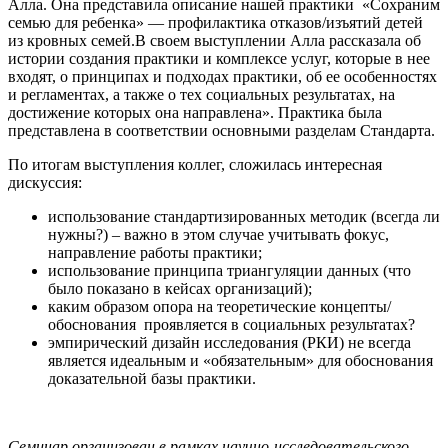
Алла. Она представила описание нашей практики «Сохраним
семью для ребенка» — профилактика отказов/изъятий детей
из кровных семей.В своем выступлении Алла рассказала об
истории создания практики и комплексе услуг, которые в нее
входят, о принципах и подходах практики, об ее особенностях
и регламентах, а также о тех социальных результатах, на
достижение которых она направлена». Практика была
представлена в соответствии основными разделам Стандарта.
По итогам выступления коллег, сложилась интересная
дискуссия:
использование стандартизированных методик (всегда ли
нужны?) – важно в этом случае учитывать фокус,
направление работы практики;
использование принципа триангуляции данных (что
было показано в кейсах организаций);
каким образом опора на теоретические концепты/
обоснования проявляется в социальных результатах?
эмпирический дизайн исследования (РКИ) не всегда
является идеальным и «обязательным» для обоснования
доказательной базы практики.
Семинар организован в рамках научно-исследовательского