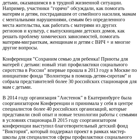
детьми, оказавшимся в в трудной жизненной ситуации.
Например, участники "горячо" обсуждали, как помогать
матерям и детям, пострадавшим от семейного насилия, мамам
с ментальными нарушениями, семьям без определенного
места жительства, как работать с матерями из других
регионов и культур, с выпускницами детских домов, как
решать проблему химических зависимостей, помогать
матерям-мигранткам, женщинам и детям с ВИЧ + и многие
другие вопросы.
Конференция "Сохраним семью для ребенка! Приюты для
матерей с детьми: новый этап профилактики социального
сиротства в России" впервые прошла в 2013 году в Москве по
инициативе фонда "Волонтеры в помощь детям-сиротам" и
собрала представителей более 30 российских стационаров для
мам с детьми.
В 2014 году организация "Аистенок" в Екатеринбурге была
соорганизатором Конференции и принимала у себя в центре
специалистов более 40 российских организаций, которые
представили свой опыт и новые технологии работы с семьями
в условиях стационара.В 2015 году соорганизатором
конференции выступил благотворительный детский фонд
"Виктория", который поддержал проект в рамках мастер-
школы для специалистов сферы профилактики социального