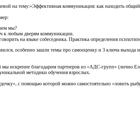
евой на тему:«Эффективная коммуникация: как находить общий 
мер:
наем мы?
юч к любым дверям коммуникации.
оворить на языке собеседника. Практика определения психотип
ился, особенно зашли темы про самооценку и 3 ключа выхода и
ей мы искренне благодарим партнеров из «АДС-групп» (лично Е
уникальной методики обучения взрослых.
удочку», с помощью которой можно самостоятельно «ловить рыб