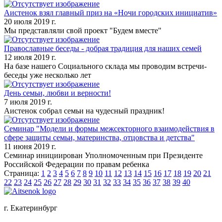
Аистенок взял главный приз на «Ночи городских инициатив»
20 июля 2019 г.
Мы представляли свой проект "Будем вместе"
Православные беседы - добрая традиция для наших семей
12 июля 2019 г.
На базе нашего Социального склада мы проводим встречи-
беседы уже несколько лет
День семьи, любви и верности!
7 июля 2019 г.
Аистенок собрал семьи на чудесный праздник!
Семинар "Модели и формы межсекторного взаимодействия в
сфере защиты семьи, материнства, отцовства и детства"
11 июня 2019 г.
Семинар инициирован Уполномоченным при Президенте
Российской Федерации по правам ребенка
Страница:
1
2
3
4
5
6
7
8
9
10
11
12
13
14
15
16
17
18
19
20
21
22
23
24
25
26
27
28
29
30
31
32
33
34
35
36
37
38
39
40
г. Екатеринбург