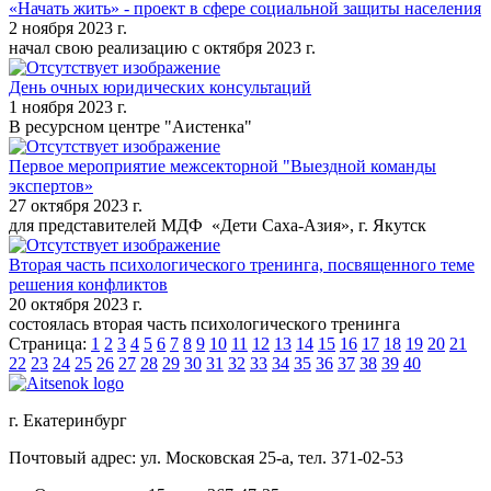
«Начать жить» - проект в сфере социальной защиты населения
2 ноября 2023 г.
начал свою реализацию с октября 2023 г.
День очных юридических консультаций
1 ноября 2023 г.
В ресурсном центре "Аистенка"
Первое мероприятие межсекторной "Выездной команды
экспертов»
27 октября 2023 г.
для представителей МДФ «Дети Саха-Азия», г. Якутск
Вторая часть психологического тренинга, посвященного теме
решения конфликтов
20 октября 2023 г.
состоялась вторая часть психологического тренинга
Страница:
1
2
3
4
5
6
7
8
9
10
11
12
13
14
15
16
17
18
19
20
21
22
23
24
25
26
27
28
29
30
31
32
33
34
35
36
37
38
39
40
г. Екатеринбург
Почтовый адрес: ул. Московская 25-а, тел. 371-02-53